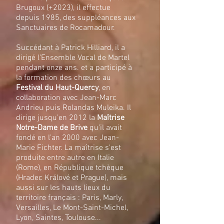
Brugoux (+2023), il effectue
depuis 1985, des suppléances aux
Sanctuaires de Rocamadour.
Succédant à Patrick Hilliard, il a
dirigé l’Ensemble Vocal de Martel
pendant onze ans. et a participé à
la formation des chœurs au
Festival du Haut-Quercy
, en
collaboration avec Jean-Marc
Andrieu puis Rolandas Muleika. Il
dirige jusqu’en 2012 la
Maîtrise
Notre-Dame de Brive
qu’il avait
fondé en l’an 2000 avec Jean-
Marie Fichter. La maîtrise s'est
produite entre autre en Italie
(Rome), en République tchèque
(Hradec Králové et Prague), mais
aussi sur les hauts lieux du
territoire français : Paris, Marly,
Versailles, Le Mont-Saint-Michel,
Lyon, Saintes, Toulouse...