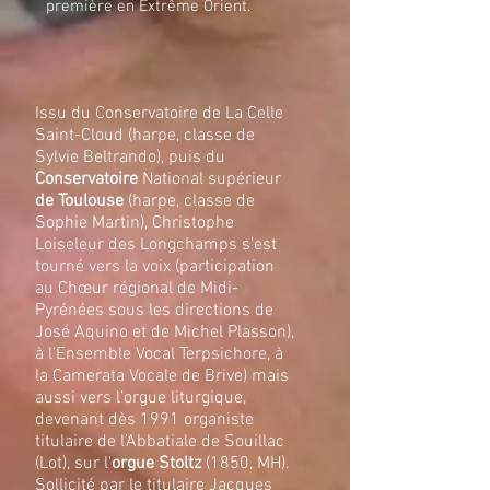
première en Extrême Orient.
Issu du Conservatoire de La Celle
Saint-Cloud (harpe, classe de
Sylvie Beltrando), puis du
Conservatoire
National supérieur
de Toulouse
(harpe, classe de
Sophie Martin), Christophe
Loiseleur des Longchamps s’est
tourné vers la voix (participation
au Chœur régional de Midi-
Pyrénées sous les directions de
José Aquino et de Michel Plasson),
à l’Ensemble Vocal Terpsichore, à
la Camerata Vocale de Brive) mais
aussi vers l’orgue liturgique,
devenant dès 1991 organiste
titulaire de l’Abbatiale de Souillac
(Lot), sur l'
orgue Stoltz
(1850, MH).
Sollicité par le titulaire Jacques