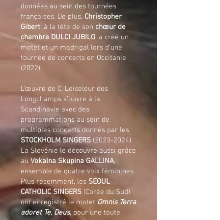
données au sein des tournées
françaises. De plus,
Christopher
Gibert
, à la tête de son
chœur de
chambre DULCI JUBILO
, a créé un
motet et un madrigal lors d'une
tournée de concerts en Occitanie
(2022).
L’œuvre de C. Loiseleur des
Longchamps s’ouvre à la
Scandinavie avec des
programmations au sein de
multiples concerts donnés par les
STOCKHOLM SINGERS
(2023-2024)
.
La Slovénie le découvre aussi grâce
au
Vokalna Skupina GALLINA
,
ensemble de quatre voix féminines.
Plus récemment, les
SEOUL
CATHOLIC SINGERS
(Corée du Sud)
ont enregistré le motet
Omnis Terra
adoret Te, Deus
,
pour une toute