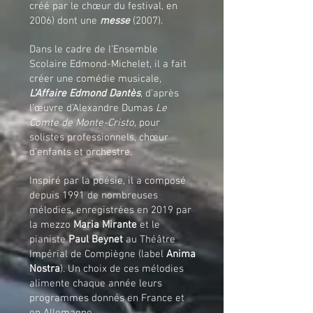
créé par le chœur du festival, en
2006) dont une
messe
(2007).
Dans le cadre de l’Ensemble
Scolaire Edmond-Michelet, il a fait
créer une comédie musicale,
L’Affaire Edmond Dantès
, d’après
l’œuvre d’Alexandre Dumas
Le
Comte de Monte-Cristo
, pour
solistes professionnels, chœur
d’enfants et orchestre.
Inspiré par la poésie, il a composé
depuis 1991 de nombreuses
mélodies, enregistrées en 2019 par
la mezzo
Maria Mirante
et le
pianiste
Paul Beynet
au Théâtre
Impérial de Compiègne (label
Anima
Nostra
). Un choix de ces mélodies
alimente chaque année leurs
programmes donnés en France et