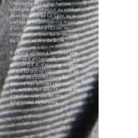
Christophe des Longchamps
enseigne en Limousin au collège
Jean-Baptiste de La Salle, où il
partage la responsabilité musicale
d'un "
Orchestre à l’École
", en
collaboration avec les enseignants
du Conservatoire de Brive.
Il a aussi obtenu à Toulouse une
Maîtrise d'archéologie médiévale,
puis un D.E.A. d'Histoire moderne,
ce qui lui donne l'opportunité de
donner des conférences ou
d'écrire des articles régionalistes,
souvent en lien avec l'histoire des
arts et la valorisation des
empreintes culturelles.