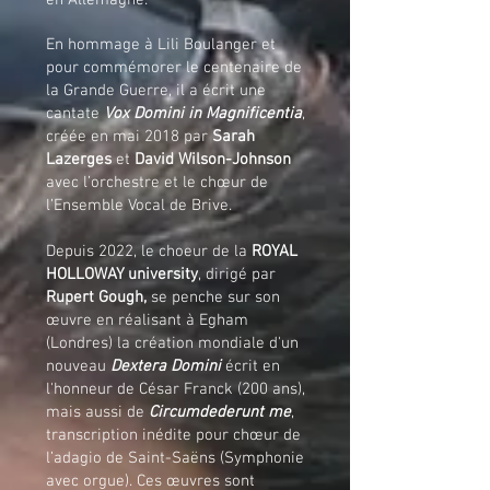
en Allemagne.
En hommage à Lili Boulanger et
pour commémorer le centenaire de
la Grande Guerre, il a écrit une
cantate
Vox Domini in Magnificentia
,
créée en mai 2018 par
Sarah
Lazerges
et
David Wilson-Johnson
avec l’orchestre et le chœur de
l’Ensemble Vocal de Brive.
Depuis 2022, le choeur de la
ROYAL
HOLLOWAY university
, dirigé par
Rupert Gough,
se penche sur son
œuvre en réalisant à Egham
(Londres) la création mondiale d'un
nouveau
Dextera Domini
écrit en
l'honneur de César Franck (200 ans),
mais aussi de
Circumdederunt me
,
transcription inédite pour chœur de
l’adagio de Saint-Saëns (Symphonie
avec orgue). Ces œuvres sont