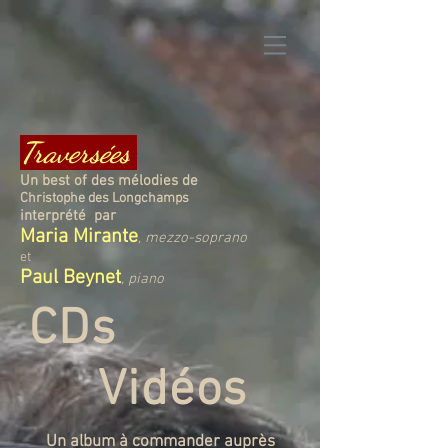
Traversées
;
Un best of des mélodies de
Christophe des Longchamps
interprété par
Maria Mirante
, mezzo-soprano
et
Paul Beynet
, piano
CDs
Vidéos
Un album à commander auprès